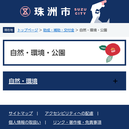
ペ
メ
ー
ニ
ジ
ュ
の
ー
先
を
トップページ
>
助成・補助・交付金
>
自然・環境・公園
現在地
頭
飛
で
ば
本
す
し
文
。
て
自然・環境・公園
本
文
へ
自然・環境
サイトマップ
|
アクセシビリティへの配慮
|
個人情報の取扱い
|
リンク・著作権・免責事項