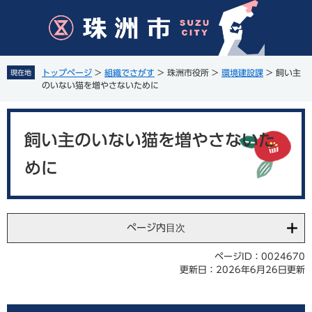
ペ
メ
ー
ニ
ジ
ュ
の
ー
先
を
トップページ
>
組織でさがす
>
珠洲市役所
>
環境建設課
>
飼い主
現在地
頭
飛
のいない猫を増やさないために
で
ば
す
し
本
。
て
文
飼い主のいない猫を増やさないた
本
文
めに
へ
ページ内目次
ページID：0024670
更新日：2026年6月26日更新