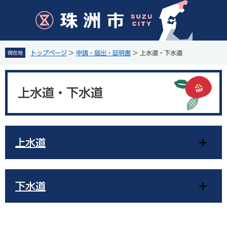
ペ
メ
ー
ニ
ジ
ュ
の
ー
先
を
トップページ
>
申請・届出・証明書
>
上水道・下水道
現在地
頭
飛
で
ば
本
す
し
文
。
て
上水道・下水道
本
文
へ
上水道
下水道