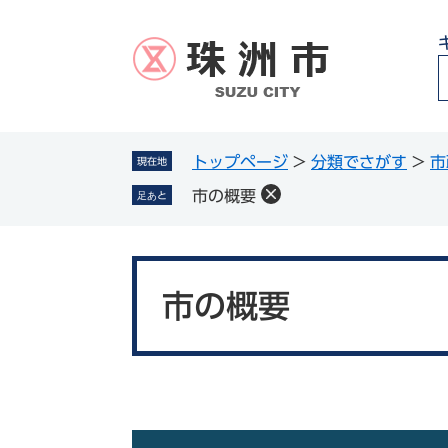
ペ
メ
ー
ニ
ジ
ュ
の
ー
先
を
頭
飛
g
で
ば
トップページ
>
分類でさがす
>
市
現在地
l
す
し
市の概要
足あと
。
て
本
文
本
へ
文
市の概要