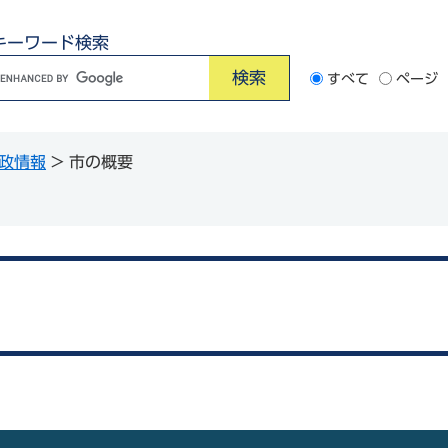
キーワード検索
G
すべて
ページ
o
o
政情報
>
市の概要
e
カ
ス
タ
ム
検
索