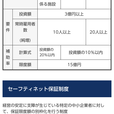
係る施設
投資額
3億円以上
要
常時雇用者
件
数
10人以上
20人以上
(純増)
投資額の
補
計算式
投資額の10％以内
20％以内
助
率
限度額
15億円
セーフティネット保証制度
経営の安定に支障が生じている特定の中小企業者に対し
て、保証限度額の別枠化を行う制度