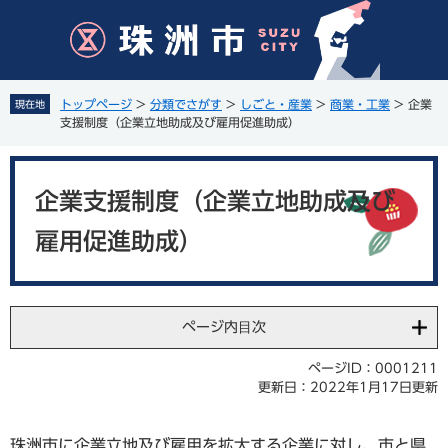
ペ
メ
ー
ニ
ジ
ュ
の
ー
先
を
トップページ
>
分類でさがす
>
しごと・産業
>
商業・工業
>
企業
現在地
頭
飛
支援制度（企業立地助成及び雇用促進助成）
で
ば
す
し
本
。
て
文
企業支援制度（企業立地助成及び
本
文
雇用促進助成）
へ
ページ内目次
ページID：0001211
更新日：2022年1月17日更新
珠洲市に企業立地及び雇用を拡大する企業に対し、市と県