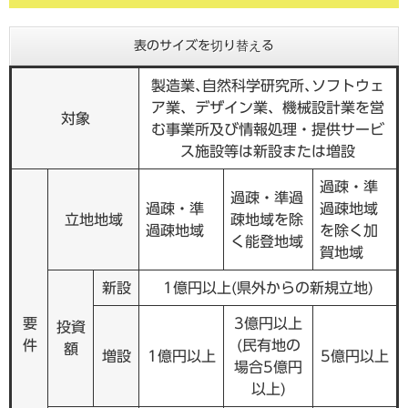
表のサイズを切り替える
製造業､自然科学研究所､ソフトウェ
ア業、デザイン業、機械設計業を営
対象
む事業所及び情報処理・提供サービ
ス施設等は新設または増設
過疎・準
過疎・準過
過疎・準
過疎地域
立地地域
疎地域を除
過疎地域
を除く加
く能登地域
賀地域
新設
1億円以上(県外からの新規立地)
要
3億円以上
投資
件
(民有地の
額
増設
1億円以上
5億円以上
場合5億円
以上)