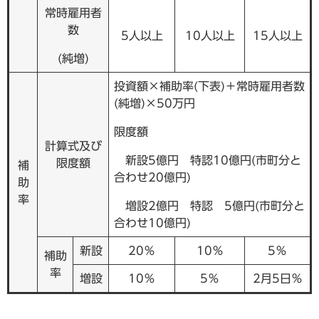
常時雇用者
数
5人以上
10人以上
15人以上
(純増)
投資額×補助率(下表)＋常時雇用者数
(純増)×50万円
限度額
計算式及び
新設5億円 特認10億円(市町分と
限度額
補
合わせ20億円)
助
率
増設2億円 特認 5億円(市町分と
合わせ10億円)
新設
20％
10％
5％
補助
率
増設
10％
5％
2月5日％