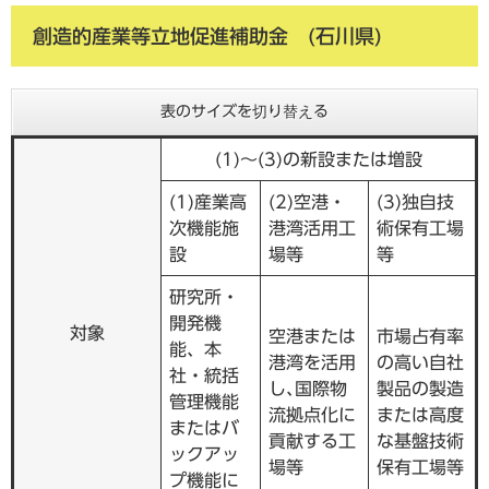
創造的産業等立地促進補助金 (石川県)
表のサイズを切り替える
(1)～(3)の新設または増設
(1)産業高
(2)空港・
(3)独自技
次機能施
港湾活用工
術保有工場
設
場等
等
研究所・
開発機
対象
空港または
市場占有率
能、本
港湾を活用
の高い自社
社・統括
し､国際物
製品の製造
管理機能
流拠点化に
または高度
またはバ
貢献する工
な基盤技術
ックアッ
場等
保有工場等
プ機能に