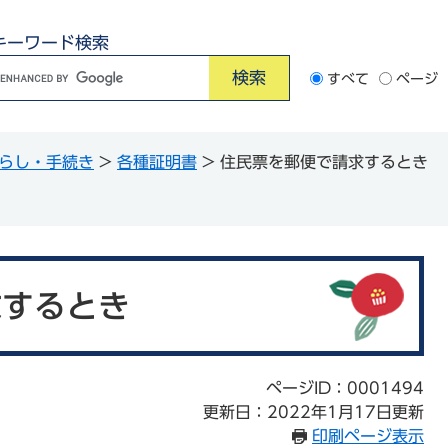
キーワード検索
G
すべて
ページ
o
o
らし・手続き
>
各種証明書
>
住民票を郵便で請求するとき
e
カ
ス
タ
ム
求するとき
検
索
ページID：0001494
更新日：2022年1月17日更新
印刷ページ表示