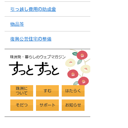
引っ越し費用の助成金
物品等
復興公営住宅の整備
珠洲に
すむ
はたらく
ついて
そだつ
サポート
お知らせ