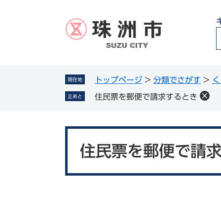
ペ
メ
ー
ニ
ジ
ュ
の
ー
先
を
頭
飛
g
で
ば
トップページ
>
分類でさがす
>
く
現在地
l
す
し
住民票を郵便で請求するとき
足あと
。
て
本
文
本
へ
文
住民票を郵便で請