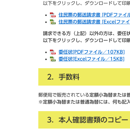
以下をクリックし、ダウンロードして印
住民票の郵送請求書 [PDFファイル
住民票の郵送請求書 [Excelファイ
請求できる方（上記）以外の方は、委任
以下をクリックし、ダウンロードして印刷
委任状​
[PDFファイル／107KB]
委任状​
[Excelファイル／15KB]
2．手数料
郵便局で販売されている
定額小為替または
※
定額小為替または普通為替には、何も記
3．本人確認書類のコピー