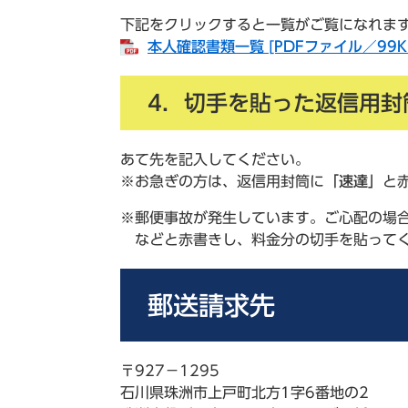
下記をクリックすると一覧がご覧になれま
本人確認書類一覧 [PDFファイル／99K
4．切手を貼った返信用封
あて先を記入してください。
※お急ぎの方は、返信用封筒に
「速達」
と
※郵便事故が発生しています。ご心配の場
などと赤書きし、料金分の切手を貼って
郵送請求先
〒927－1295
石川県珠洲市上戸町北方1字6番地の2