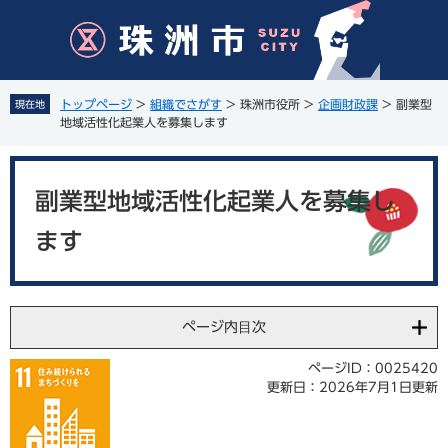
ペ
メ
ー
ニ
ジ
ュ
の
ー
先
を
トップページ
>
組織でさがす
>
珠洲市役所
>
企画財政課
>
副業型
現在地
頭
飛
地域活性化起業人を募集します
で
ば
す
し
本
。
て
文
副業型地域活性化起業人を募集し
本
文
ます
へ
ページ内目次
ページID：0025420
更新日：2026年7月1日更新