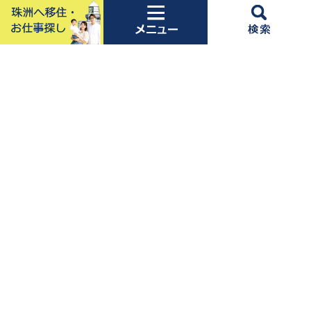
珠洲市役所
法人番号2000020172057
〒927-1295 石川県珠洲市上戸町北方一字6番地の2
Tel：0768-82-2222（代表） Fax：0768-82-5685（代表）
開庁時間：平日の午前8時30分から午後6時30分まで※土曜日・日曜
日・祝日・年末年始を除く
メールでのお問い合わせ
各課連絡先一覧
Copyright Suzu City. All
Rights Reserved.