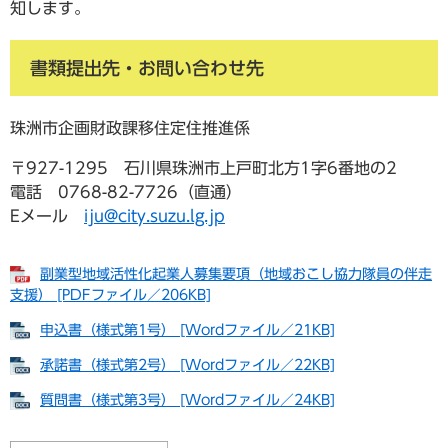
知します。
書類提出先・お問い合わせ先
珠洲市企画財政課移住定住推進係
〒927-1295 石川県珠洲市上戸町北方1字6番地の2
電話 0768-82-7726（直通）
Eメール
iju@city.suzu.lg.jp
副業型地域活性化起業人募集要項（地域おこし協力隊員の伴走
支援） [PDFファイル／206KB]
申込書（様式第1号） [Wordファイル／21KB]
承諾書（様式第2号） [Wordファイル／22KB]
質問書（様式第3号） [Wordファイル／24KB]