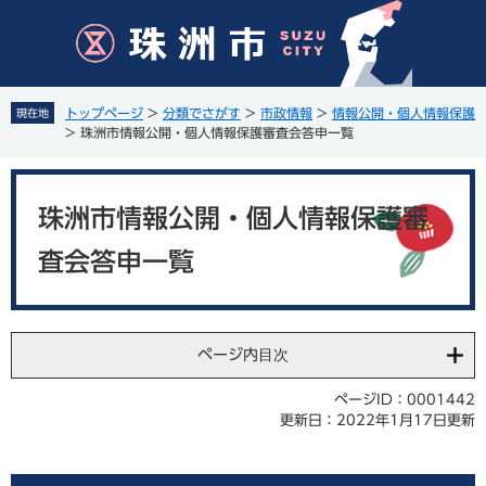
ペ
メ
ー
ニ
ジ
ュ
の
ー
先
を
トップページ
>
分類でさがす
>
市政情報
>
情報公開・個人情報保護
現在地
頭
飛
>
珠洲市情報公開・個人情報保護審査会答申一覧
で
ば
す
し
本
。
て
文
珠洲市情報公開・個人情報保護審
本
文
査会答申一覧
へ
ページ内目次
ページID：0001442
更新日：2022年1月17日更新