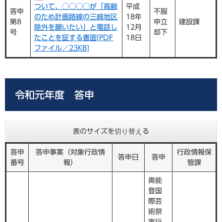
ついて、◯◯◯◯が「高齢
平成
答申
不服
のため計画路線の三崎地区
18年
第8
申立
建設課
除外を願いたい」と電話し
12月
号
却下
たことを証する書面[PDF
18日
ファイル／23KB]
令和元年度 答申
表のサイズを切り替える
答申
答申事案（対象行政情
行政情報保
答申日
答申
番号
報）
管課
奥能
登国
際芸
術祭