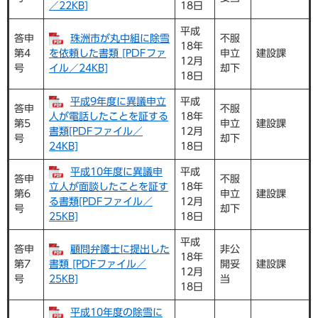
／22KB]
18日
平成
答申
珠洲市が丸中組に除雪
不服
18年
第4
を依頼した書類 [PDFファ
申立
建設課
12月
号
イル／24KB]
却下
18日
平成9年度に異議申立
平成
答申
不服
人が電話したことを証する
18年
第5
申立
建設課
書類[PDFファイル／
12月
号
却下
24KB]
18日
平成10年度に異議申
平成
答申
不服
立人が面談したことを証す
18年
第6
申立
建設課
る書類[PDFファイル／
12月
号
却下
25KB]
18日
平成
答申
顧問弁護士に提出した
非公
18年
第7
書類 [PDFファイル／
開妥
建設課
12月
号
25KB]
当
18日
平成10年度の除雪に