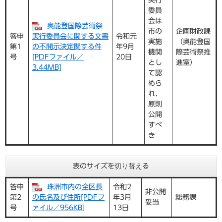
実行
委員
会は
奥能登国際芸術祭
市の
企画財政課
答申
実行委員会に関する文書
令和元
実施
（奥能登国
第1
の不開示決定関する件
年9月
機関
際芸術祭推
号
[PDFファイル／
20日
とし
進室）
3.44MB]
て認
めら
れ、
原則
公開
すべ
き
表のサイズを切り替える
答申
珠洲市内の全区長
令和2
非公開
第2
の氏名及び住所[PDFフ
年3月
総務課
妥当
号
ァイル／956KB]
13日