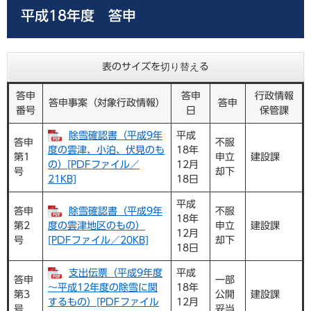
平成18年度 答申
表のサイズを切り替える
答申
答申
行政情報
答申事案（対象行政情報）
答申
番号
日
保管課
除雪確認書（平成9年
平成
答申
不服
度の雲津、小泊、伏見のも
18年
第1
申立
建設課
の）[PDFファイル／
12月
号
却下
21KB]
18日
平成
答申
除雪確認書（平成9年
不服
18年
第2
度の雲津地区のもの）
申立
建設課
12月
号
[PDFファイル／20KB]
却下
18日
支出伝票（平成9年度
平成
答申
一部
～平成12年度の除雪に関
18年
第3
公開
建設課
するもの）[PDFファイル
12月
号
妥当