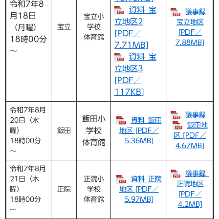
令和7年8
資料_宝
議事録_
月18日
宝立小
立地区2
宝立地区
（月曜）
宝立
学校
[PDF／
[PDF／
体育館
​18時00分
7.88MB]
7.71MB]
～
資料_宝
立地区3
[PDF／
117KB]
令和7年8月
議事録
_
飯田小
20日（水
資料_飯田
飯田地
学校
曜）
飯田
地区 [PDF／
区 [PDF／
​18時00分
5.36MB]
体育館
4.67MB]
～
令和7年8月
議事録_
21日（木
正院小
資料_正院
正院地区
曜）
正院
学校
地区 [PDF／
[PDF／
​18時00分
体育館
5.97MB]
4.2MB]
～