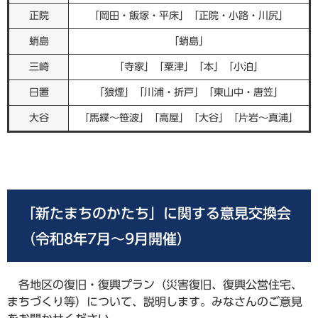
正院
「岡田・飯塚・平床」「正院・小路・川尻」
蛸島
「蛸島」
三崎
「寺家」「粟津」「本」「小泊」
日置
「狼煙」「川浦・折戸」「東山中・唐笠」
大谷
「馬緤～笹波」「高屋」「大谷」「片岩～真浦」
「新たまちのかたち」に関する意見交換会
（令和8年7月～9月開催）
各地区の復旧・復興プラン（災害復旧、復興公営住宅、
まちづくり等）について、説明します。みなさんのご意見