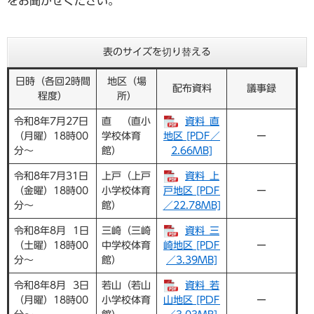
をお聞かせください。
表のサイズを切り替える
日時（各回2時間
地区（場
配布資料
議事録
程度）
所）
令和8年7月27日
直 （直小
資料_直
（月曜）18時00
学校体育
地区 [PDF／
ー
分～
館）
2.66MB]
令和8年7月31日
上戸（上戸
資料_上
（金曜）18時00
小学校体育
戸地区 [PDF
ー
分～
館）
／22.78MB]
令和8年8月 1日
三崎（三崎
資料_三
（土曜）18時00
中学校体育
崎地区 [PDF
ー
分～
館）
／3.39MB]
令和8年8月 3日
若山（若山
資料_若
（月曜）18時00
小学校体育
山地区 [PDF
ー