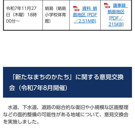
議事録_
令和7年11月27
蛸島（蛸島
資料_蛸
蛸島地区
日（木曜）18時
小学校体育
島地区 [PDF
[PDF／
00分～
館）
／2.51MB]
215KB]
「新たなまちのかたち」に関する意見交換
会（令和7年8月開催）
水道、下水道、道路の総合的な復旧や小規模な区画整理
などの面的整備の可能性がある地域について、意見交換会
を実施しました。