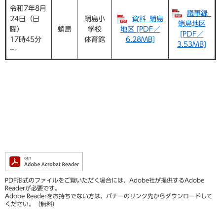
令和7年8月
議事録_
24日（日
蛸島小
資料_蛸島
蛸島地区
曜）
蛸島
学校
地区 [PDF／
[PDF／
​17時45分
体育館
6.28MB]
3.53MB]
～
PDF形式のファイルをご覧いただく場合には、Adobe社が提供するAdobe
Readerが必要です。
Adobe Readerをお持ちでない方は、バナーのリンク先からダウンロードして
ください。（無料）