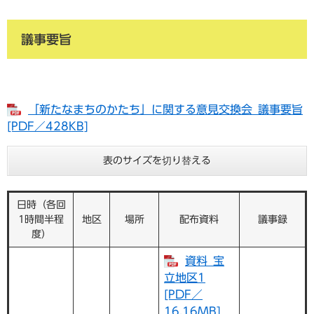
議事要旨
「新たなまちのかたち」に関する意見交換会_議事要旨
[PDF／428KB]
表のサイズを切り替える
日時（各回
1時間半程
地区
場所
配布資料
議事録
度）
資料_宝
立地区1
[PDF／
16.16MB]