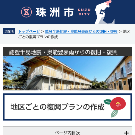
ペ
メ
ー
ニ
ジ
ュ
の
ー
先
を
トップページ
>
能登半島地震・奥能登豪雨からの復旧・復興
>
地区
現在地
頭
飛
ごとの復興プランの作成
で
ば
す
し
能登半島地震・奥能登豪雨からの復旧・復興
。
て
本
文
へ
本
文
地区ごとの復興プランの作成
ページ内目次