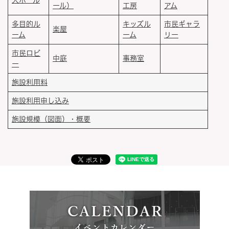
大ホール
ール）
工房
アム
多目的ル
キッズル
市民ギャラ
楽屋
ーム
ーム
リー
市民ロビ
中庭
事務室
ー
施設利用料
施設利用申し込み
施設規模（図面）・概要