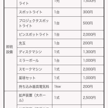
1列
1,500円
ライト
スポットライト
1台
300円
プロジェクタスポッ
1台
500円
トライト
ピンスポットライト
1台
2,000円
先玉
1台
200円
照明
設備
ディスクマシン
1式
1,300円
ミラーボール
1台
1,000円
スモークマシン
1式
2,000円
星球セット
1式
1,000円
持ち込み器具電気料
1kw
200円
拡声装置（大ホー
1式
2,500円
ル）