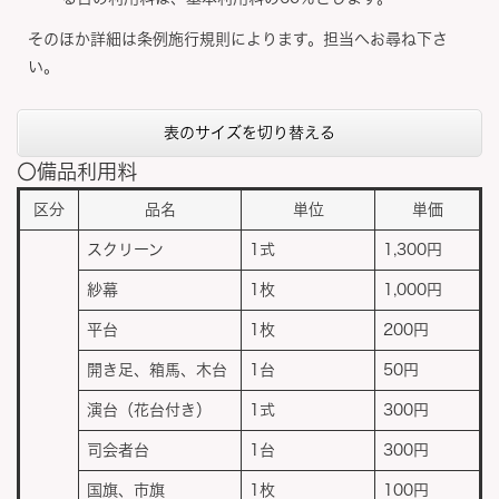
そのほか詳細は条例施行規則によります。担当へお尋ね下さ
い。
表のサイズを切り替える
〇備品利用料
区分
品名
単位
単価
スクリーン
1式
1,300円
紗幕
1枚
1,000円
平台
1枚
200円
開き足、箱馬、木台
1台
50円
演台（花台付き）
1式
300円
司会者台
1台
300円
国旗、市旗
1枚
100円