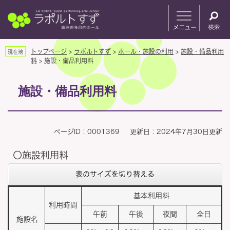
ペ
メ
ー
ニ
ジ
ュ
の
ー
先
を
トップページ
>
ラポルトすず
>
ホール・施設の利用
>
施設・備品利用
現在地
頭
飛
料
>
施設・備品利用料
で
ば
本
す
し
施設・備品利用料
文
。
て
本
文
へ
ページID：0001369
更新日：2024年7月30日更新
〇施設利用料
表のサイズを切り替える
基本利用料
利用時間
午前
午後
夜間
全日
施設名