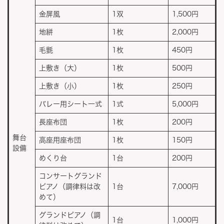
金屏風
1双
1,500円
地絣
1枚
2,000円
毛氈
1枚
450円
上敷き（大）
1枚
500円
上敷き（小）
1枚
250円
バレー用シート一式
1式
5,000円
長座布団
1枚
200円
舞台
高座用座布団
1枚
150円
設備
めくり台
1台
200円
コンサートグランド
ピアノ（調律料は改
1台
7,000円
めて）
グランドピアノ（調
1台
1,000円