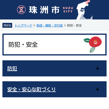
ペ
メ
ー
ニ
ジ
ュ
の
ー
先
を
トップページ
>
助成・補助・交付金
>
防犯・安全
現在地
頭
飛
で
ば
本
す
し
文
。
て
防犯・安全
本
文
へ
防犯
安全・安心な町づくり