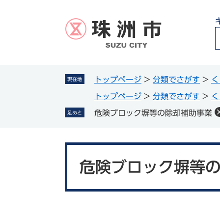
ペ
メ
ー
ニ
ジ
ュ
の
ー
先
を
頭
飛
g
で
ば
トップページ
>
分類でさがす
>
く
現在地
l
す
し
トップページ
>
分類でさがす
>
く
。
て
本
危険ブロック塀等の除却補助事業
足あと
文
へ
本
文
危険ブロック塀等