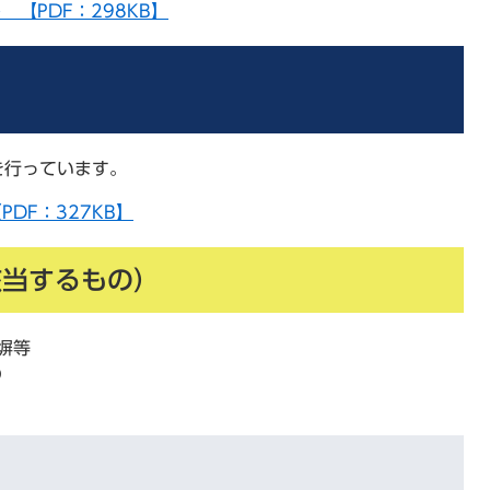
【PDF：298KB】
を行っています。
DF：327KB】
該当するもの）
塀等
の