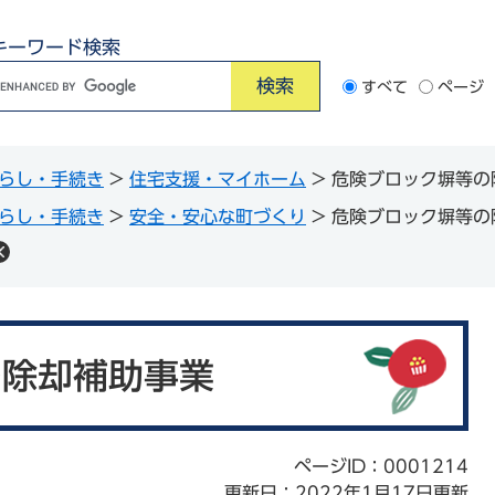
キーワード検索
G
すべて
ページ
o
o
らし・手続き
>
住宅支援・マイホーム
>
危険ブロック塀等の
e
らし・手続き
>
安全・安心な町づくり
>
危険ブロック塀等の
カ
ス
タ
ム
検
の除却補助事業
索
ページID：0001214
更新日：2022年1月17日更新