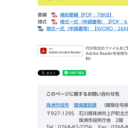
要綱
補助要綱【PDF：78KB】
様式
様式一式（申請書等）【PDF：6
様式一式（申請書等）【WORD：26K
PDF形式のファイルをご覧
Adobe Reader
料）
このページに関するお問い合わせ先
珠洲市役所
環境建設課
建築住宅
〒927-1295
石川県珠洲市上戸町北方
珠洲市役所庁舎 2階
Tel：0768-82-7756
Fax：0768-8