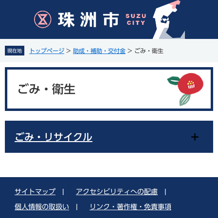
ペ
メ
ー
ニ
ジ
ュ
の
ー
先
を
トップページ
>
助成・補助・交付金
>
ごみ・衛生
現在地
頭
飛
で
ば
本
す
し
文
。
て
ごみ・衛生
本
文
へ
ごみ・リサイクル
サイトマップ
|
アクセシビリティへの配慮
|
個人情報の取扱い
|
リンク・著作権・免責事項