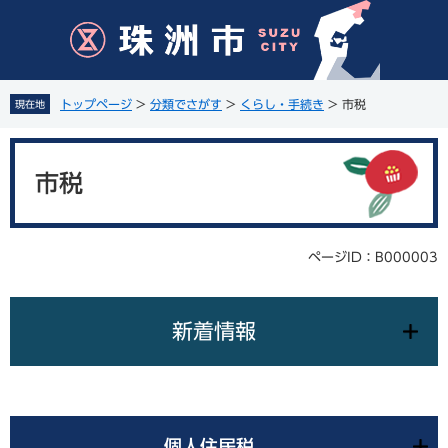
ペ
メ
ー
ニ
ジ
ュ
の
ー
先
を
トップページ
>
分類でさがす
>
くらし・手続き
>
市税
現在地
頭
飛
で
ば
本
す
し
文
。
て
市税
本
文
へ
ページID：B000003
新着情報
個人住民税