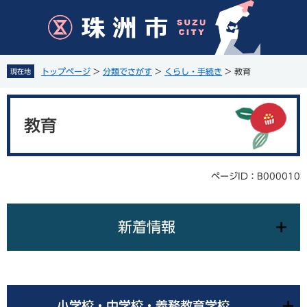
ペ
メ
ー
ニ
ジ
ュ
の
ー
先
を
トップページ
>
分類でさがす
>
くらし・手続き
>
教育
現在地
頭
飛
で
ば
本
す
し
文
。
て
教育
本
文
へ
ページID：B000010
新着情報
小学校・中学校・義務教育学校