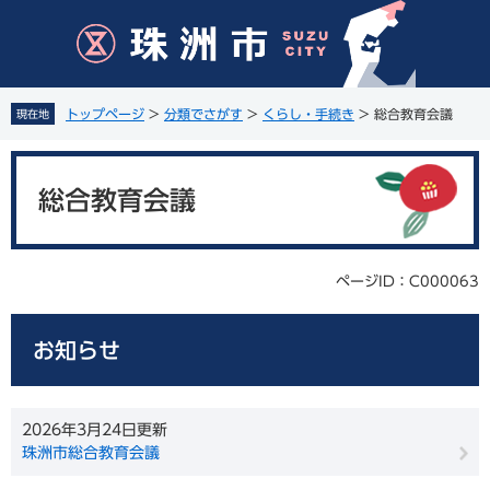
ペ
メ
ー
ニ
ジ
ュ
の
ー
先
を
トップページ
>
分類でさがす
>
くらし・手続き
>
総合教育会議
現在地
頭
飛
で
ば
本
す
し
文
。
て
総合教育会議
本
文
へ
ページID：C000063
お知らせ
2026年3月24日更新
珠洲市総合教育会議