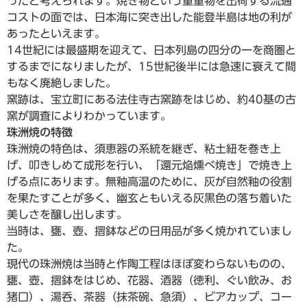
ったと考えられます。焼き物という重量物を出荷する流通
コストの面では、日本海に突き出した能登半島は地の利が
あったといえます。
14世紀には最盛期を迎えて、日本列島の四分の一を商圏と
するまでになりましたが、15世紀後半には急速に衰えて間
もなく廃絶しました。
窯跡は、宝立町にある法住寺古窯跡をはじめ、約40基の古
窯が調査によりわかっています。
珠洲焼の特徴
珠洲焼の特色は、須恵器の系統を継ぎ、粘土紐を巻き上
げ、叩きしめて成形を行い、「還元焔燻べ焼き」で焼き上
げる点にあります。無釉高温のために、灰が自然釉の役割
を果たすことが多く、幽玄ともいえる灰黒色の落ち着いた
美しさを醸し出します。
当時は、甕、壺、摺鉢などの日用品が多く焼かれていまし
た。
現代の珠洲焼は当時と作陶工程はほぼ変わらないものの、
甕、壺、摺鉢をはじめ、花器、酒器（徳利、ぐい飲み、お
猪口）、湯呑、茶器（抹茶碗、急須）、ビアカップ、コー