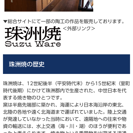
▼総合サイトにて一部の陶工の作品を販売しております。
＜外部リンク＞
珠洲焼の歴史
珠洲焼は、12世紀後半（平安時代末）から15世紀末（室町
時代後期）にかけて珠洲郡内で生産された、中世日本を代
表する焼き物のひとつです。
窯は半島先端部に築かれ、海運により日本海沿岸の東北、
北陸の各地や遠く北海道まで運ばれていました。陸上交通
が発達していなかった当時において、遠隔地への往来や物
資の輸送には、水上交通（海・川・湖）のほうが便利であ