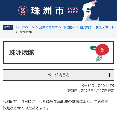
ペ
メ
ー
ニ
ジ
ュ
の
ー
先
を
トップページ
>
分類でさがす
>
市政情報
>
観光施設・観光スポット
現在地
頭
飛
>
珠洲焼館
で
ば
す
し
本
。
て
文
珠洲焼館
本
文
へ
ページ内目次
ページID：0001479
更新日：2022年1月17日更新
令和6年1月1日に発生した能登半島地震の影響により、当面の間、
休館とさせていただきます。