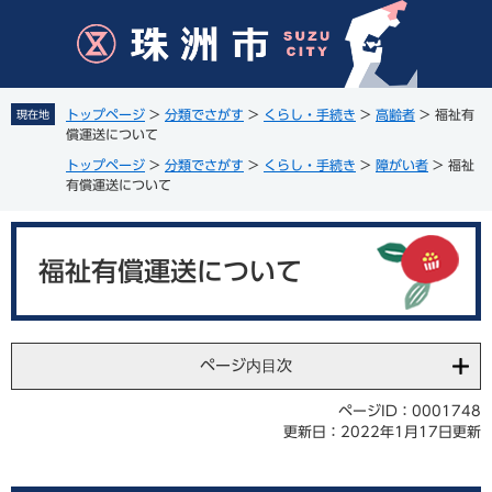
ペ
メ
ー
ニ
ジ
ュ
の
ー
先
を
トップページ
>
分類でさがす
>
くらし・手続き
>
高齢者
>
福祉有
現在地
頭
飛
償運送について
で
ば
トップページ
>
分類でさがす
>
くらし・手続き
>
障がい者
>
福祉
す
し
有償運送について
。
て
本
本
文
文
へ
福祉有償運送について
ページ内目次
ページID：0001748
更新日：2022年1月17日更新