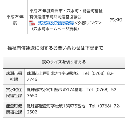
平成29年度珠洲市・穴水町・能登町福祉
平成29年
有償運送市町共同運営協議会
穴水町
度
式次第及び議事録等
＜外部リンク＞
（穴水町ホームページ資料）
福祉有償運送に関するお問い合わせは下記まで
表のサイズを切り替える
珠洲市福
珠洲市上戸町北方1字6番地2 Tel（0768）82-
祉課
7746
穴水町住
鳳珠郡穴水町川島ラの174番地 Tel（0768）52-
民福祉課
3650
能登町健
鳳珠郡能登町字松波13字75番地 Tel（0768）72-
康福祉課
2502