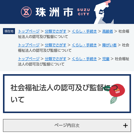
ペ
メ
ー
ニ
ジ
ュ
の
ー
先
を
トップページ
>
分類でさがす
>
くらし・手続き
>
高齢者
>
社会福
現在地
頭
飛
祉法人の認可及び監督について
で
ば
トップページ
>
分類でさがす
>
くらし・手続き
>
障がい者
>
社会
す
し
福祉法人の認可及び監督について
。
て
トップページ
>
分類でさがす
>
くらし・手続き
>
児童
>
社会福祉
本
法人の認可及び監督について
文
へ
本
文
社会福祉法人の認可及び監督につ
いて
ページ内目次