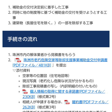
補助金の交付決定前に着手した工事
同時に他の制度等に基づく補助金の交付を受けようとする工
事
建築物（長屋住宅を除く。）の一部を除却する工事
手続きの流れ
珠洲市内の解体業者から見積書をもらう
『
珠洲市老朽危険空家等除却支援事業補助金交付申請書
[PDFファイル／481KB]
』を提出
​▽添付資料
空家等の位置図（住宅地図等）
現況写真（老朽化し危険な状況が分かるもの）
除却工事見積書の写し（内訳明細の付いたもの）
個人情報の取得に関する承諾書[PDFファイル／
230KB]
（様式第2号）
相続人が申請する場合は、
確約書[PDFファイル／
262KB]
（様式第3号）