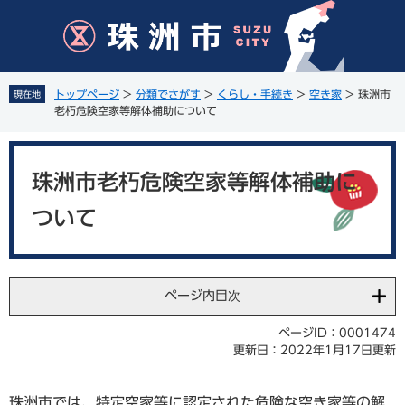
ペ
メ
ー
ニ
ジ
ュ
の
ー
先
を
トップページ
>
分類でさがす
>
くらし・手続き
>
空き家
>
珠洲市
現在地
頭
飛
老朽危険空家等解体補助について
で
ば
す
し
本
。
て
文
珠洲市老朽危険空家等解体補助に
本
文
ついて
へ
ページ内目次
ページID：0001474
更新日：2022年1月17日更新
珠洲市では、特定空家等に認定された危険な空き家等の解