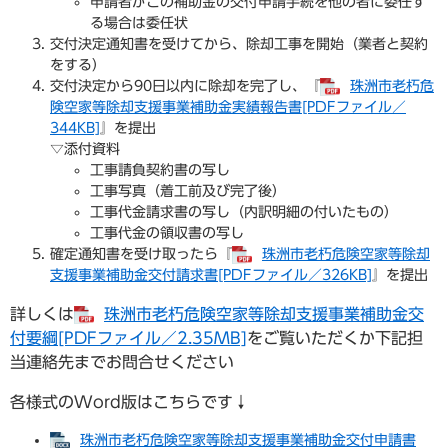
申請者がこの補助金の交付申請手続を他の者に委任す
る場合は委任状
交付決定通知書を受けてから、除却工事を開始（業者と契約
をする）
交付決定から90日以内に除却を完了し、『
珠洲市老朽危
険空家等除却支援事業補助金実績報告書[PDFファイル／
344KB]
』を提出
​▽添付資料
工事請負契約書の写し
工事写真（着工前及び完了後）
工事代金請求書の写し（内訳明細の付いたもの）
工事代金の領収書の写し
確定通知書を受け取ったら『
珠洲市老朽危険空家等除却
支援事業補助金交付請求書[PDFファイル／326KB]
』を提出
詳しくは
珠洲市老朽危険空家等除却支援事業補助金交
付要綱[PDFファイル／2.35MB]
をご覧いただくか下記担
当連絡先までお問合せください
各様式のWord版はこちらです↓
珠洲市老朽危険空家等除却支援事業補助金交付申請書