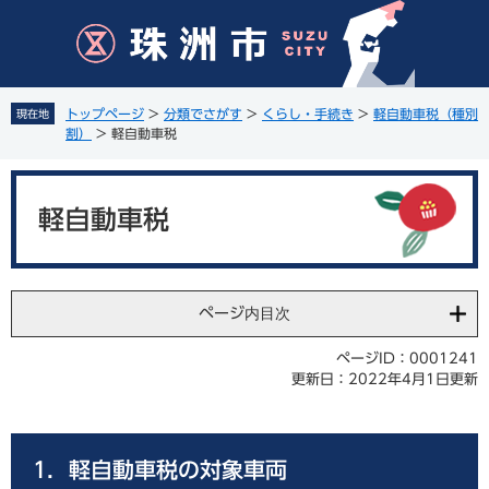
ペ
メ
ー
ニ
ジ
ュ
の
ー
先
を
トップページ
>
分類でさがす
>
くらし・手続き
>
軽自動車税（種別
現在地
頭
飛
割）
>
軽自動車税
で
ば
す
し
本
。
て
文
軽自動車税
本
文
へ
ページ内目次
ページID：0001241
更新日：2022年4月1日更新
1．軽自動車税の対象車両