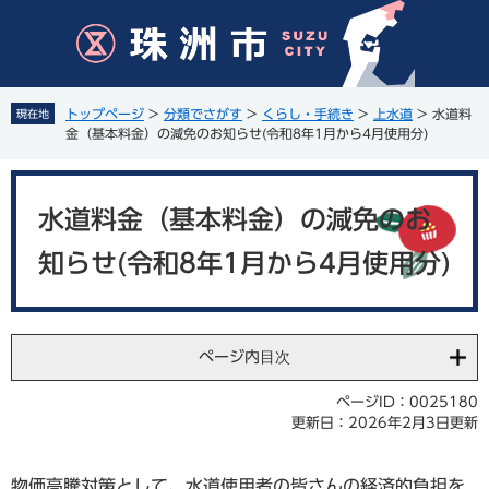
ペ
メ
ー
ニ
ジ
ュ
の
ー
先
を
トップページ
>
分類でさがす
>
くらし・手続き
>
上水道
>
水道料
現在地
頭
飛
金（基本料金）の減免のお知らせ(令和8年1月から4月使用分)
で
ば
す
し
本
。
て
文
水道料金（基本料金）の減免のお
本
文
知らせ(令和8年1月から4月使用分)
へ
ページ内目次
ページID：0025180
更新日：2026年2月3日更新
物価高騰対策として、水道使用者の皆さんの経済的負担を