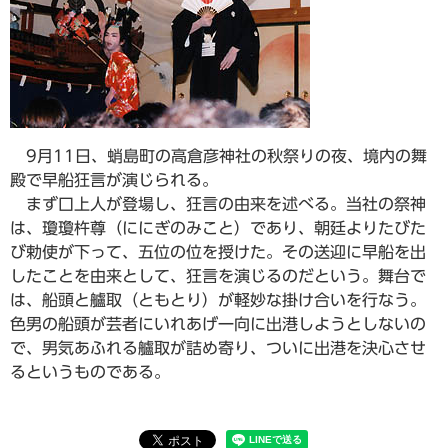
9月11日、蛸島町の高倉彦神社の秋祭りの夜、境内の舞
殿で早船狂言が演じられる。
まず口上人が登場し、狂言の由来を述べる。当社の祭神
は、瓊瓊杵尊（ににぎのみこと）であり、朝廷よりたびた
び勅使が下って、五位の位を授けた。その送迎に早船を出
したことを由来として、狂言を演じるのだという。舞台で
は、船頭と艫取（ともとり）が軽妙な掛け合いを行なう。
色男の船頭が芸者にいれあげ一向に出港しようとしないの
で、男気あふれる艫取が詰め寄り、ついに出港を決心させ
るというものである。