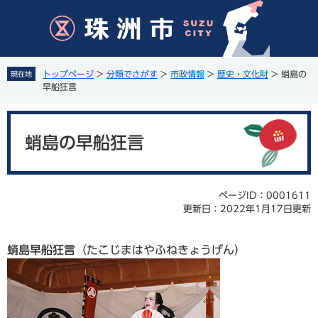
ペ
メ
ー
ニ
ジ
ュ
の
ー
先
を
トップページ
>
分類でさがす
>
市政情報
>
歴史・文化財
>
蛸島の
現在地
頭
飛
早船狂言
で
ば
す
し
本
。
て
文
蛸島の早船狂言
本
文
へ
ページID：0001611
更新日：2022年1月17日更新
蛸島早船狂言
（たこじまはやふねきょうげん）