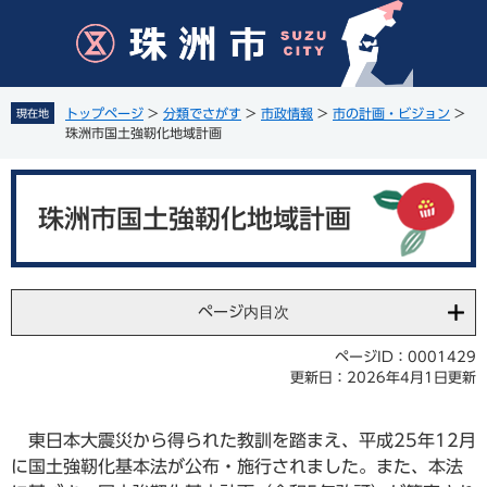
ペ
メ
ー
ニ
ジ
ュ
の
ー
先
を
トップページ
>
分類でさがす
>
市政情報
>
市の計画・ビジョン
>
現在地
頭
飛
珠洲市国土強靭化地域計画
で
ば
す
し
本
。
て
文
珠洲市国土強靭化地域計画
本
文
へ
ページ内目次
ページID：0001429
更新日：2026年4月1日更新
東日本大震災から得られた教訓を踏まえ、平成25年12月
に国土強靭化基本法が公布・施行されました。また、本法