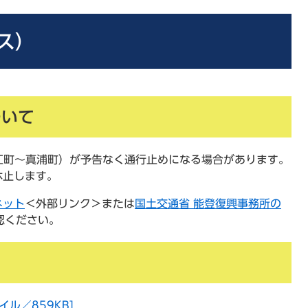
ス）
ついて
江町～真浦町）が予告なく通行止めになる場合があります。
休止します。
ネット
＜外部リンク＞
または
国土交通省 能登復興事務所の
認ください。
ル／859KB]