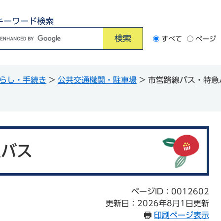
キーワード検索
G
すべて
ページ
o
o
らし・手続き
>
公共交通機関・駐車場
>
市営路線バス・特急
e
カ
ス
タ
ム
急バス
検
索
ページID：0012602
更新日：2026年8月1日更新
印刷ページ表示