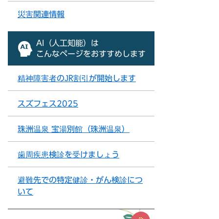
災害関連情報
AI（人工知能）は
こんなページをおすすめします
精神障害者のJR割引が開始します
スズフェス2025
珠洲温泉 宝湯別館（珠洲温泉）
歯周疾患検診を受けましょう
避難先での特定健診・がん検診につ
いて