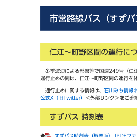
市営路線バス（すずバ
仁江～町野区間の運行に
冬季波浪による影響等で国道249号（仁
通行止めの間は、仁江～町野区間の運行を
通行止めに関する情報は、
石川みち情報
公式X（旧Twitter）
＜外部リンク＞
をご確
すずバス 時刻表
◆
すずバス時刻表（概要版） [PDFファイ