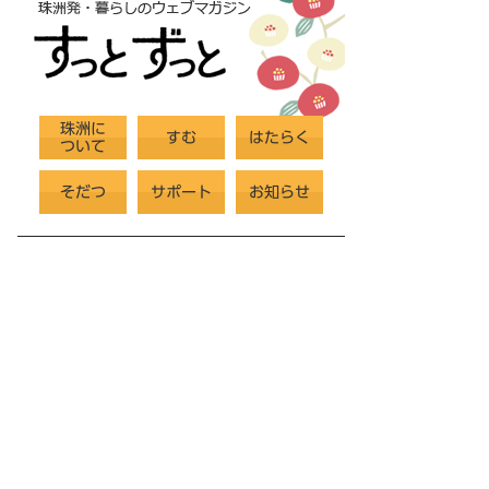
珠洲に
すむ
はたらく
ついて
そだつ
サポート
お知らせ