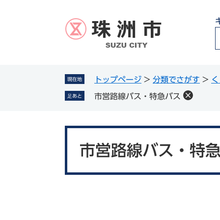
ペ
メ
ー
ニ
ジ
ュ
の
ー
先
を
頭
飛
g
で
ば
トップページ
>
分類でさがす
>
く
現在地
l
す
し
市営路線バス・特急バス
足あと
。
て
本
文
本
へ
文
市営路線バス・特