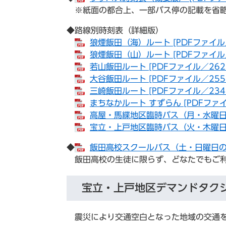
※紙面の都合上、一部バス停の記載を省
◆路線別時刻表（詳細版）
​
狼煙飯田（海）ルート [PDFファイル／
狼煙飯田（山）ルート [PDFファイル／
若山飯田ルート [PDFファイル／262
大谷飯田ルート [PDFファイル／255
三崎飯田ルート [PDFファイル／234
まちなかルート すずらん [PDFファイ
​
高屋・馬緤地区臨時バス（月・水曜日のみ
宝立・上戸地区臨時バス（火・木曜日のみ
◆
飯田高校スクールバス（土・日曜日のみ運
飯田高校の生徒に限らず、どなたでもご利
宝立・上戸地区デマンドタク
震災により交通空白となった地域の交通を