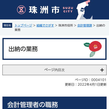
ペ
メ
ー
ニ
ジ
ュ
の
ー
先
を
トップページ
>
組織でさがす
>
珠洲市役所
>
会計管理課
>
出納の
現在地
頭
飛
業務
で
ば
す
し
本
。
て
文
出納の業務
本
文
へ
ページ内目次
ページID：0004101
更新日：2022年4月1日更新
会計管理者の職務