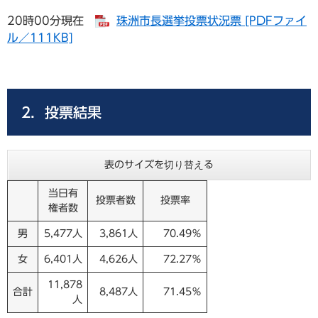
20時00分現在
珠洲市長選挙投票状況票 [PDFファイ
ル／111KB]
2．投票結果
表のサイズを切り替える
当日有
投票者数
投票率
権者数
男
5,477人
3,861人
70.49％
女
6,401人
4,626人
72.27％
11,878
合計
8,487人
71.45％
人