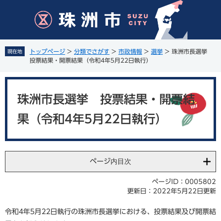
ペ
メ
ー
ニ
ジ
ュ
の
ー
先
を
トップページ
>
分類でさがす
>
市政情報
>
選挙
>
珠洲市長選挙
現在地
頭
飛
投票結果・開票結果（令和4年5月22日執行）
で
ば
す
し
本
。
て
文
珠洲市長選挙 投票結果・開票結
本
文
果（令和4年5月22日執行）
へ
ページ内目次
ページID：0005802
更新日：2022年5月22日更新
令和4年5月22日執行の珠洲市長選挙における、投票結果及び開票結