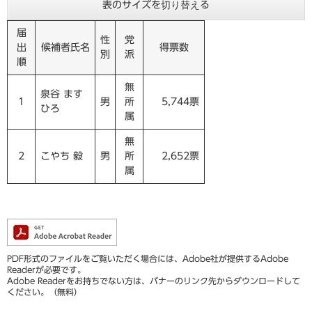
表のサイズを切り替える
届
性
党
出
候補者氏名
得票数
別
派
順
無
泉谷 ます
1
男
所
5,744票
ひろ
属
無
2
こやち 毅
男
所
2,652票
属
PDF形式のファイルをご覧いただく場合には、Adobe社が提供するAdobe
Readerが必要です。
Adobe Readerをお持ちでない方は、バナーのリンク先からダウンロードして
ください。（無料）