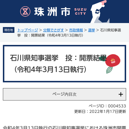
ペ
メ
ー
ニ
ジ
ュ
の
ー
先
を
トップページ
>
分類でさがす
>
市政情報
>
選挙
>
石川県知事選
現在地
頭
飛
挙 投：開票結果（令和4年3月13日執行）
で
ば
す
し
本
。
て
文
石川県知事選挙 投：開票結果
本
文
（令和4年3月13日執行）
へ
ページ内目次
ページID：0004533
更新日：2022年1月17日更新
令和4年3月13日執行の石川県知事選挙における珠洲市開票