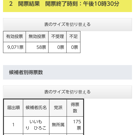
2 開票結果 開票終了時刻：午後10時30分
表のサイズを切り替える
有効投票
無効投票
不受理
不足
9,071票
58票
0票
0票
候補者別得票数
表のサイズを切り替える
得票
届出順
候補者氏名
党派
数
いいも
175
1
無所属
り ひろこ
票