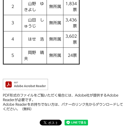
山野 ゆ
1,834
2
無所属
きよし
票
山田 し
3,436
3
無所属
ゅうじ
票
3,602
4
はせ 浩
無所属
票
岡野 晴
5
無所属
24票
夫
PDF形式のファイルをご覧いただく場合には、Adobe社が提供するAdobe
Readerが必要です。
Adobe Readerをお持ちでない方は、バナーのリンク先からダウンロードして
ください。（無料）