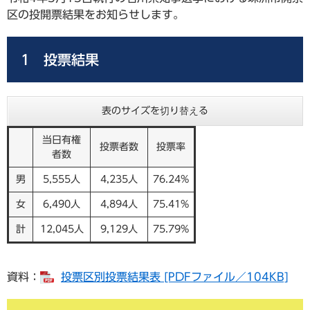
区の投開票結果をお知らせします。
1 投票結果
表のサイズを切り替える
当日有権
投票者数
投票率
者数
男
5,555人
4,235人
76.24%
女
6,490人
4,894人
75.41%
計
12,045人
9,129人
75.79%
資料：
投票区別投票結果表 [PDFファイル／104KB]