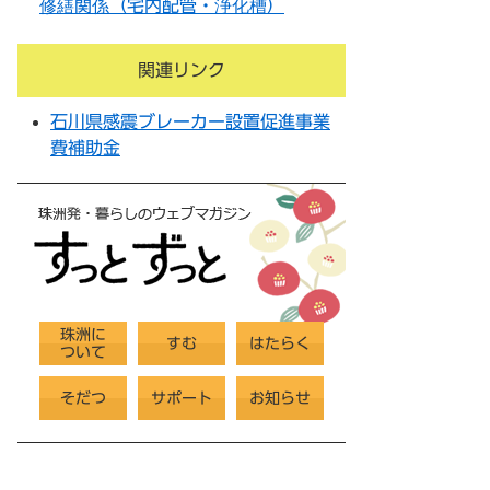
修繕関係（宅内配管・浄化槽）
関連リンク
石川県感震ブレーカー設置促進事業
費補助金
珠洲に
すむ
はたらく
ついて
そだつ
サポート
お知らせ