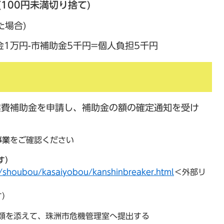
100円未満切り捨て)
た場合)
円-市補助金5千円=個人負担5千円
業費補助金を申請し、補助金の額の確定通知を受け
事業
をご確認ください
す）
ai/shoubou/kasaiyobou/kanshinbreaker.html
＜外部リ
す）
書類を添えて、珠洲市危機管理室へ提出する