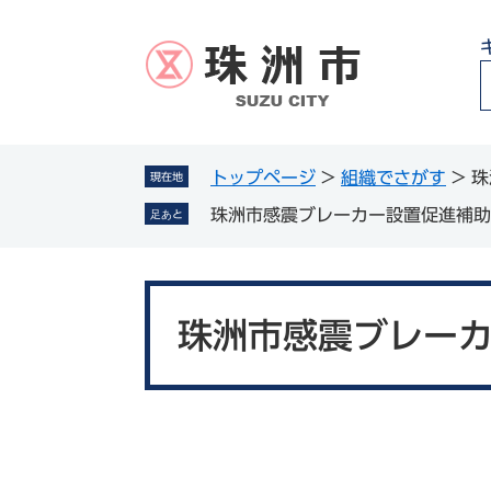
ペ
メ
ー
ニ
ジ
ュ
の
ー
先
を
頭
飛
g
で
ば
トップページ
>
組織でさがす
>
珠
現在地
l
す
し
珠洲市感震ブレーカー設置促進補助
足あと
。
て
本
文
本
へ
文
珠洲市感震ブレー