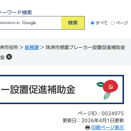
キーワード検索
G
すべて
ページ
o
o
洲市役所
>
総務課
>
珠洲市感震ブレーカー設置促進補助金
e
金
カ
ス
タ
ム
カー設置促進補助金
検
索
ページID：0024975
更新日：2026年4月1日更新
印刷ページ表示