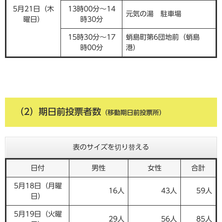
5月21日（木
13時00分～14
元気の湯 駐車場
曜日）
時30分
15時30分～17
蛸島町第6団地前（蛸島
時00分
港）
（2）期日前投票者数
（移動期日前投票所）
表のサイズを切り替える
日付
男性
女性
合計
5月18日（月曜
16人
43人
59人
日）
5月19日（火曜
29人
56人
85人