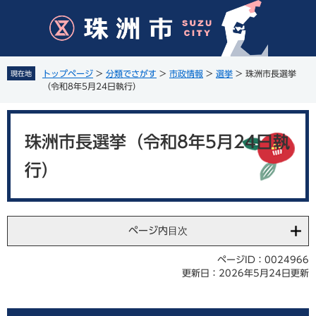
ペ
メ
ー
ニ
ジ
ュ
の
ー
先
を
トップページ
>
分類でさがす
>
市政情報
>
選挙
>
珠洲市長選挙
現在地
頭
飛
（令和8年5月24日執行）
で
ば
す
し
本
。
て
文
珠洲市長選挙（令和8年5月24日執
本
文
行）
へ
ページ内目次
ページID：0024966
更新日：2026年5月24日更新