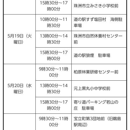
15時30分～17
珠洲市立みさき小学校前
時00分
10時00分～11
道の駅すず塩田村 海側駐
時30分
車場
5月19日（火
13時00分～14
珠洲市自然休養村センター
曜日）
時30分
前
15時30分～17
道の駅狼煙 駐車場
時00分
9時30分～11時
柏原林業研修センター前
00分
5月20日（水
13時00分～14
元上黒丸小中学校前
曜日）
時30分
15時30分～17
寄り道パーキング若山の
時00分
庄 駐車場
9時30分～11時
宝立町第3団地前（旧鵜島
00分
駅周辺）