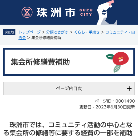
ペ
メ
ー
ニ
ジ
ュ
の
ー
先
を
トップページ
>
分類でさがす
>
くらし・手続き
>
コミュニティ・自
現在地
頭
飛
治会
>
集会所修繕費補助
で
ば
す
し
本
。
て
文
集会所修繕費補助
本
文
へ
ページ内目次
ページID：0001490
更新日：2023年6月30日更新
珠洲市では、コミュニティ活動の中心とな
る集会所の修繕等に要する経費の一部を補助