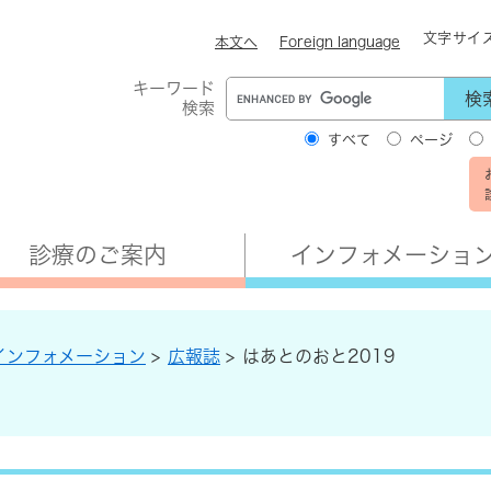
文字サイ
本文へ
Foreign language
キーワード
検索
G
o
すべて
ページ
o
g
l
e
カ
ス
診療のご案内
インフォメーショ
タ
ム
検
索
インフォメーション
>
広報誌
>
はあとのおと2019