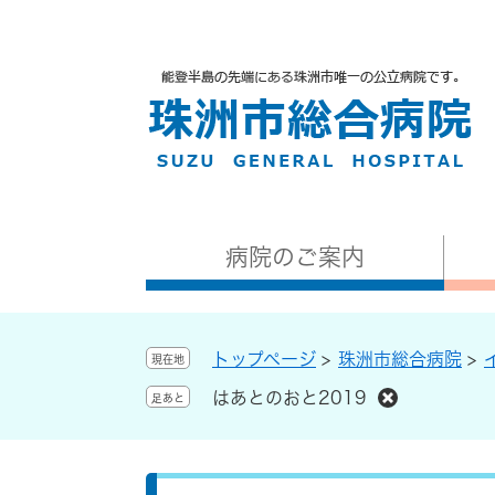
ペ
メ
s
ー
ニ
h
ジ
ュ
i
の
ー
n
先
を
r
頭
飛
y
で
ば
o
す
し
j
。
て
i
本
k
病院のご案内
文
a
へ
n
トップページ
>
珠洲市総合病院
>
現在地
はあとのおと2019
足あと
本