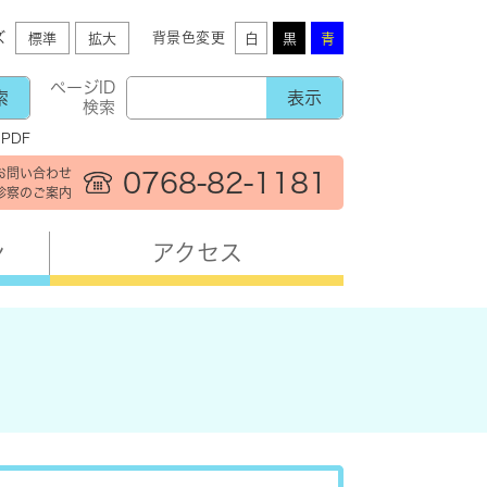
ズ
背景色変更
標準
拡大
白
黒
青
ページID
検索
PDF
お問い合わせ
0768-82-1181
診察のご案内
ン
アクセス