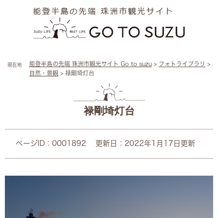
ペ
メ
ー
ニ
ジ
ュ
の
ー
先
を
頭
飛
能登半島の先端 珠洲市観光サイト Go to suzu
>
フォトライブラリ
>
現在地
で
ば
自然・景観
>
禄剛埼灯台
す
し
。
て
本
本
文
文
禄剛埼灯台
へ
ページID：0001892
更新日：2022年1月17日更新