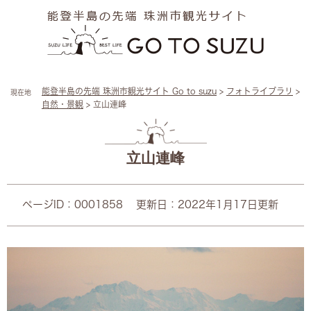
ペ
メ
ー
ニ
ジ
ュ
の
ー
先
を
頭
飛
能登半島の先端 珠洲市観光サイト Go to suzu
>
フォトライブラリ
>
現在地
で
ば
自然・景観
>
立山連峰
す
し
。
て
本
本
文
文
立山連峰
へ
ページID：0001858
更新日：2022年1月17日更新