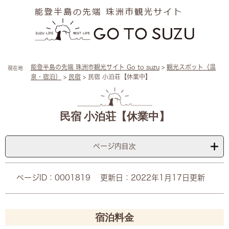
ペ
メ
ー
ニ
ジ
ュ
の
ー
先
を
頭
飛
能登半島の先端 珠洲市観光サイト Go to suzu
>
観光スポット（温
現在地
で
ば
泉・宿泊）
>
民宿
>
民宿 小泊荘【休業中】
す
し
。
て
本
本
文
文
民宿 小泊荘【休業中】
へ
ページ内目次
ページID：0001819
更新日：2022年1月17日更新
宿泊料金