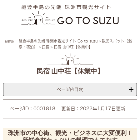
ペ
メ
ー
ニ
ジ
ュ
の
ー
先
を
頭
飛
能登半島の先端 珠洲市観光サイト Go to suzu
>
観光スポット（温
現在地
で
ば
泉・宿泊）
>
民宿
>
民宿 山中荘【休業中】
す
し
。
て
本
本
文
文
民宿 山中荘【休業中】
へ
ページ内目次
ページID：0001818
更新日：2022年1月17日更新
珠洲市の中心街、観光・ビジネスに大変便利！