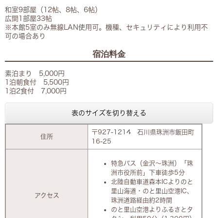
和室9部屋（12帖、8帖、6帖）
広間1部屋33帖
※本館5室のみ無線LAN使用可。機種、セキュリティにより利用不
可の場合あり
宿泊料金
素泊まり 5,000円
1泊朝食付 5,500円
1泊2食付 7,000円
表のサイズを切り替える
〒927-1214 石川県珠洲市飯田町
住所
16-25
特急バス（金沢～珠洲）「珠
洲市役所前」下車徒歩5分
北陸自動車道森本ICよりのと
里山海道・のと里山空港IC、
アクセス
珠洲道路経由約2時間
のと里山空港よりふるさとタ