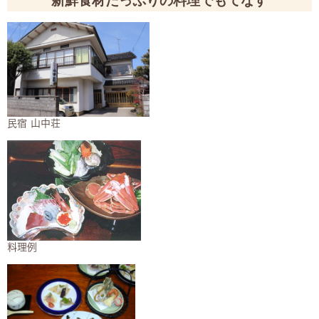
新鮮食材たっぷりの料理でもてなす
民宿 山中荘​
料理例​