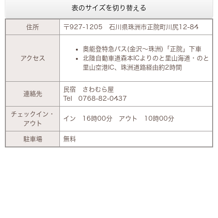
表のサイズを切り替える
住所
〒927-1205 石川県珠洲市正院町川尻12-84
奥能登特急バス(金沢～珠洲)「正院」下車
アクセス
北陸自動車道森本ICよりのと里山海道・のと
里山空港IC、珠洲道路経由約2時間
民宿 さわむら屋
連絡先
Tel 0768-82-0437
チェックイン・
イン 16時00分 アウト 10時00分
アウト
駐車場
無料