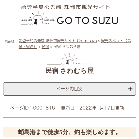
ペ
メ
ー
ニ
ジ
ュ
の
ー
先
を
頭
飛
能登半島の先端 珠洲市観光サイト Go to suzu
>
観光スポット（温
現在地
で
ば
泉・宿泊）
>
民宿
>
民宿 さわむら屋
す
し
。
て
本
本
文
文
民宿 さわむら屋
へ
ページ内目次
ページID：0001816
更新日：2022年1月17日更新
蛸島港まで徒歩5分、釣も楽しめます。