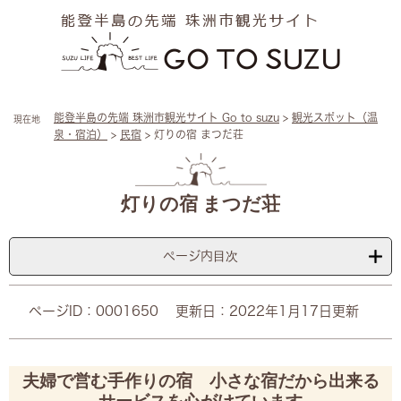
ペ
メ
ー
ニ
ジ
ュ
の
ー
先
を
頭
飛
能登半島の先端 珠洲市観光サイト Go to suzu
>
観光スポット（温
現在地
で
ば
泉・宿泊）
>
民宿
>
灯りの宿 まつだ荘
す
し
。
て
本
本
文
文
灯りの宿 まつだ荘
へ
ページ内目次
ページID：0001650
更新日：2022年1月17日更新
夫婦で営む手作りの宿 小さな宿だから出来る