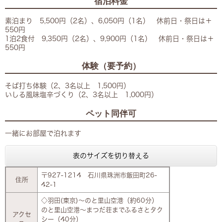
宿泊料金
素泊まり 5,500円（2名）、6,050円（1名） 休前日・祭日は＋
550円
1泊2食付 9,350円（2名）、9,900円（1名） 休前日・祭日は＋
550円
体験（要予約）
そば打ち体験（2、3名以上 1,500円）
いしる風味塩辛づくり（2、3名以上 1,000円）
ペット同伴可
一緒にお部屋で泊れます
表のサイズを切り替える
〒927-1214 石川県珠洲市飯田町26-
住所
42-1
◇羽田(東京)～のと里山空港（約60分）
のと里山空港～まつだ荘までふるさとタク
アクセ
シー（40分）