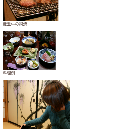
能登牛の網焼​
料理例​