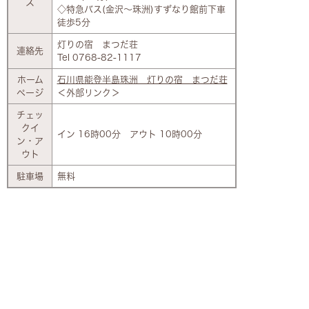
ス
◇特急バス(金沢～珠洲)すずなり館前下車
徒歩5分
灯りの宿 まつだ荘
連絡先
Tel 0768-82-1117
ホーム
石川県能登半島珠洲 灯りの宿 まつだ荘
ページ
＜外部リンク＞
チェッ
クイ
イン 16時00分 アウト 10時00分
ン・ア
ウト
駐車場
無料