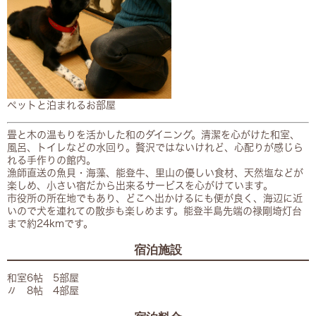
ペットと泊まれるお部屋​
畳と木の温もりを活かした和のダイニング。清潔を心がけた和室、
風呂、トイレなどの水回り。贅沢ではないけれど、心配りが感じら
れる手作りの館内。
漁師直送の魚貝・海藻、能登牛、里山の優しい食材、天然塩などが
楽しめ、小さい宿だから出来るサービスを心がけています。
市役所の所在地でもあり、どこへ出かけるにも便が良く、海辺に近
いので犬を連れての散歩も楽しめます。能登半島先端の禄剛埼灯台
まで約24kmです。
宿泊施設
和室6帖 5部屋
〃 8帖 4部屋