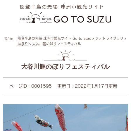
ペ
メ
ー
ニ
ジ
ュ
の
ー
先
を
頭
飛
能登半島の先端 珠洲市観光サイト Go to suzu
>
フォトライブラリ
>
現在地
で
ば
お祭り
>
大谷川鯉のぼりフェスティバル
す
し
。
て
本
本
文
文
大谷川鯉のぼりフェスティバル
へ
ページID：0001595
更新日：2022年1月17日更新