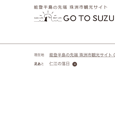
ペ
メ
ー
ニ
ジ
ュ
の
ー
先
を
頭
飛
で
ば
す
し
。
て
能登半島の先端 珠洲市観光サイト Go 
現在地
本
仁江の落日
足あと
文
へ
本
文