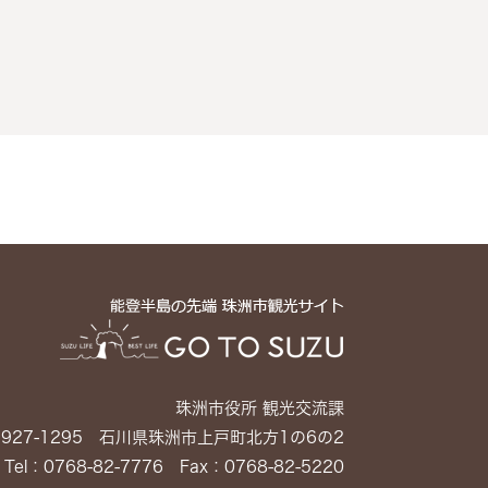
珠洲市役所 観光交流課
927-1295 石川県珠洲市上戸町北方1の6の2
Tel：0768-82-7776 Fax：0768-82-5220