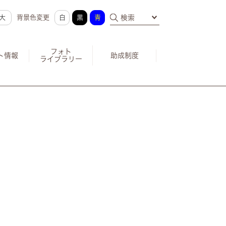
大
背景色変更
白
黒
青
検索
フォト
ト情報
助成制度
ライブラリー