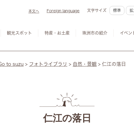
文字サイズ
標準
拡
Foreign language
本文へ
観光スポット
特産・お土産
珠洲市の紹介
イベン
to suzu
>
フォトライブラリ
>
自然・景観
>
仁江の落日
仁江の落日