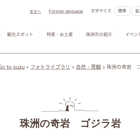
文字サイズ
標準
拡
Foreign language
本文へ
観光スポット
特産・お土産
珠洲市の紹介
イベン
to suzu
>
フォトライブラリ
>
自然・景観
>
珠洲の奇岩 
珠洲の奇岩 ゴジラ岩