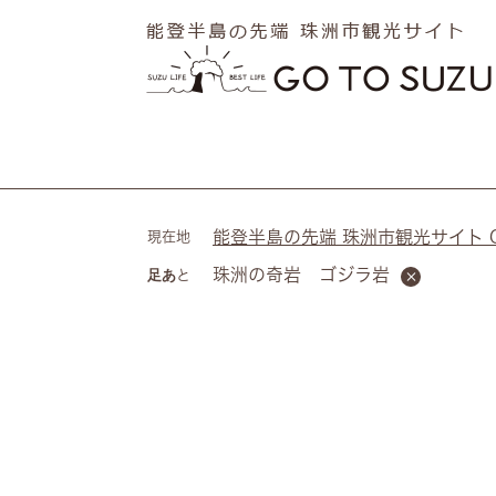
ペ
メ
ー
ニ
ジ
ュ
の
ー
先
を
頭
飛
で
ば
す
し
。
て
能登半島の先端 珠洲市観光サイト Go 
現在地
本
珠洲の奇岩 ゴジラ岩
足あと
文
へ
本
文