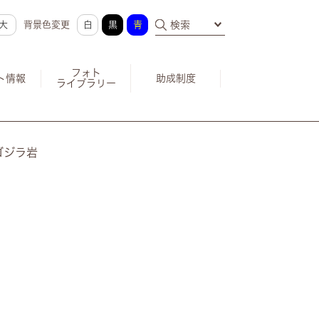
大
背景色変更
白
黒
青
検索
フォト
ト情報
助成制度
ライブラリー
ゴジラ岩