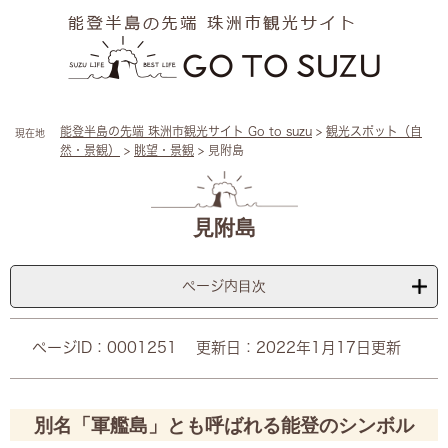
ペ
メ
ー
ニ
ジ
ュ
の
ー
先
を
頭
飛
能登半島の先端 珠洲市観光サイト Go to suzu
>
観光スポット（自
現在地
で
ば
然・景観）
>
眺望・景観
>
見附島
す
し
。
て
本
本
文
文
見附島
へ
ページ内目次
ページID：0001251
更新日：2022年1月17日更新
別名「軍艦島」とも呼ばれる能登のシンボル