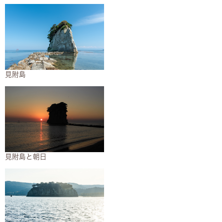
見附島​
​見附島と朝日