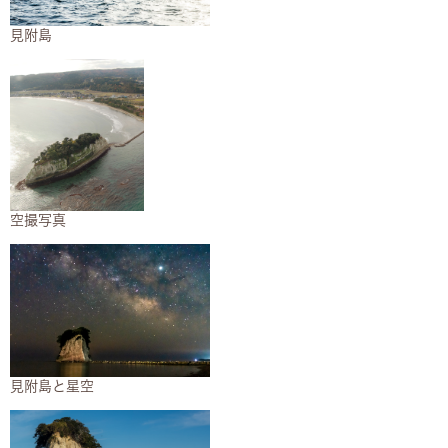
見附島​
空撮写真​
見附島と星空​