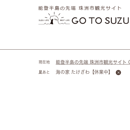
ペ
メ
ー
ニ
ジ
ュ
の
ー
先
を
頭
飛
で
ば
す
し
。
て
能登半島の先端 珠洲市観光サイト Go 
現在地
本
海の家 たけざわ【休業中】
足あと
文
へ
本
文