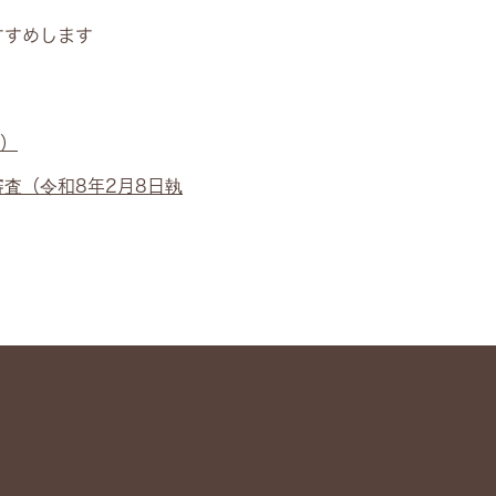
すすめします
行）
査（令和8年2月8日執