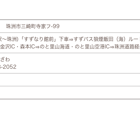
51 珠洲市三崎町寺家フ-99
沢～珠洲)「すずなり館前」下車⇒すずバス狼煙飯田（海）ルー
金沢IC・森本IC⇒のと里山海道・のと里山空港IC⇒珠洲道路経
ざわ
8-2052