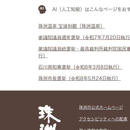
AI（人工知能）は
こんなページをお
珠洲温泉 宝湯別館（珠洲温泉）
参議院議員通常選挙（令和7年7月20日執
衆議院議員総選挙・最高裁判所裁判官国民審
行）
石川県知事選挙（令和8年3月8日執行）
珠洲市長選挙（令和8年5月24日執行）
珠洲市公式ホームぺージ
アクセシビリティへの配慮