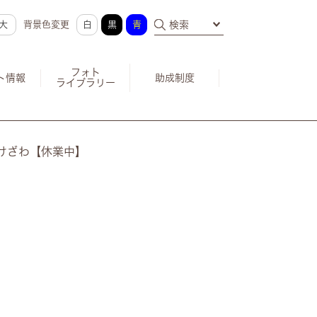
大
背景色変更
白
黒
青
検索
フォト
ト情報
助成制度
ライブラリー
たけざわ【休業中】