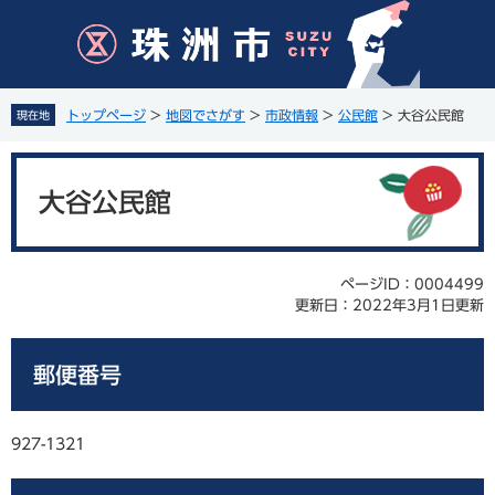
ペ
メ
ー
ニ
ジ
ュ
の
ー
先
を
トップページ
>
地図でさがす
>
市政情報
>
公民館
>
大谷公民館
現在地
頭
飛
で
ば
本
す
し
文
。
て
大谷公民館
本
文
へ
ページID：0004499
更新日：2022年3月1日更新
郵便番号
927-1321