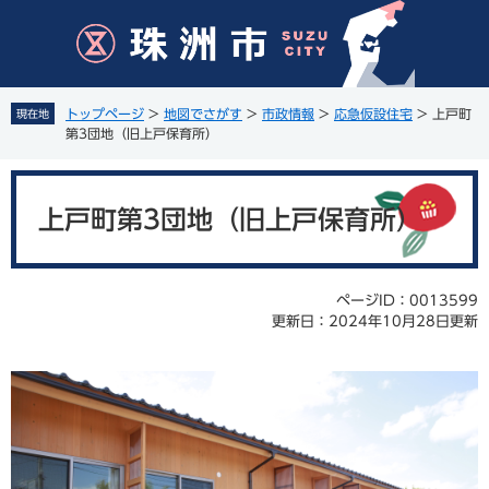
ペ
メ
ー
ニ
ジ
ュ
の
ー
先
を
トップページ
>
地図でさがす
>
市政情報
>
応急仮設住宅
>
上戸町
現在地
頭
飛
第3団地（旧上戸保育所）
で
ば
す
し
本
。
て
文
上戸町第3団地（旧上戸保育所）
本
文
へ
ページID：0013599
更新日：2024年10月28日更新