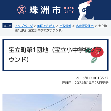
ペ
メ
ー
ニ
ジ
ュ
の
ー
先
を
トップページ
>
地図でさがす
>
市政情報
>
応急仮設住宅
>
宝立町
現在地
頭
飛
第1団地（宝立小中学校グラウンド）
で
ば
す
し
本
。
て
文
宝立町第1団地（宝立小中学校グラ
本
文
ウンド）
へ
ページID：0013537
更新日：2024年10月28日更新