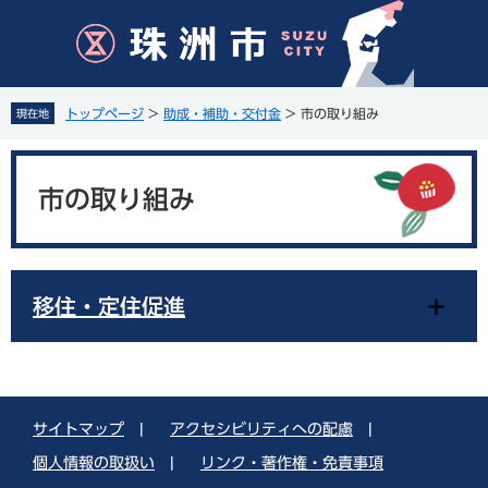
ペ
メ
ー
ニ
ジ
ュ
の
ー
先
を
トップページ
>
助成・補助・交付金
>
市の取り組み
現在地
頭
飛
で
ば
本
す
し
文
。
て
市の取り組み
本
文
へ
移住・定住促進
サイトマップ
|
アクセシビリティへの配慮
|
個人情報の取扱い
|
リンク・著作権・免責事項