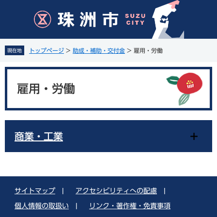
ペ
メ
ー
ニ
ジ
ュ
の
ー
先
を
トップページ
>
助成・補助・交付金
>
雇用・労働
現在地
頭
飛
で
ば
本
す
し
文
。
て
雇用・労働
本
文
へ
商業・工業
サイトマップ
|
アクセシビリティへの配慮
|
個人情報の取扱い
|
リンク・著作権・免責事項