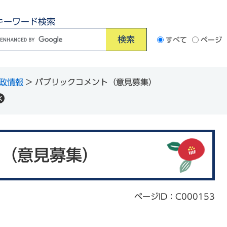
キーワード検索
G
すべて
ページ
o
o
政情報
>
パブリックコメント（意見募集）
e
カ
ス
タ
ム
ト（意見募集）
検
索
ページID：C000153