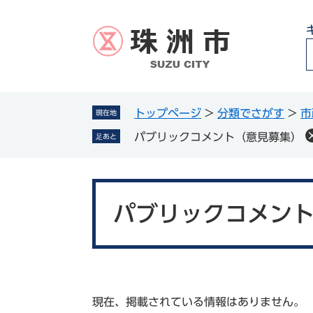
ペ
メ
ー
ニ
ジ
ュ
の
ー
先
を
頭
飛
g
で
ば
トップページ
>
分類でさがす
>
市
現在地
l
す
し
パブリックコメント（意見募集）
足あと
。
て
本
文
本
へ
文
パブリックコメン
現在、掲載されている情報はありません。