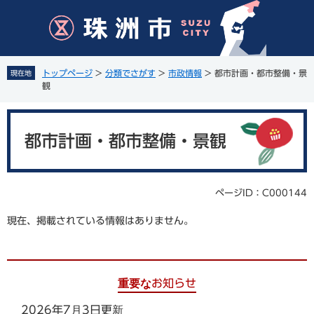
ペ
メ
ー
ニ
ジ
ュ
の
ー
先
を
トップページ
>
分類でさがす
>
市政情報
>
都市計画・都市整備・景
現在地
頭
飛
観
で
ば
す
し
本
。
て
文
都市計画・都市整備・景観
本
文
へ
ページID：C000144
現在、掲載されている情報はありません。
重要なお知らせ
2026年7月3日更新